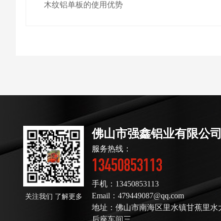
木纹铝单板的使用优势
佛山市强鑫铝业有限公
服务热线：
13450853113
手机：13450853113
Email：479449087@qq.com
关注我们 了解更多
地址：佛山市南海区里水镇甘蕉里水大道
后座车间三